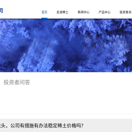
司
首页
走进稀土
新闻中心
产品中心
投资者关
投资者问答