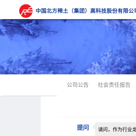
中国北方稀土（集团）高科技股份有限公
公司公告
社会责任报告