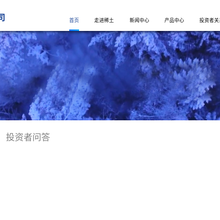
司
首页
走进稀土
新闻中心
产品中心
投资者关
投资者问答