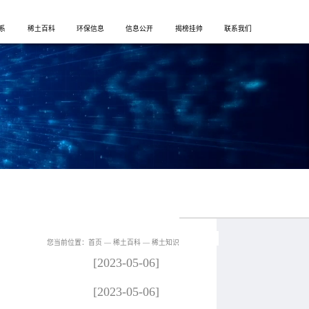
系
稀土百科
环保信息
信息公开
揭榜挂帅
联系我们
您当前位置：
首页
—
稀土百科
—
稀土知识