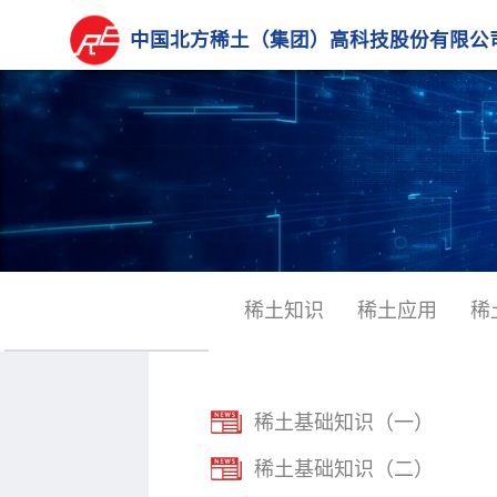
中国北方稀土（集团）高科技股份有限公
稀土知识
稀土应用
稀