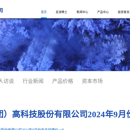
司
首页
走进稀土
新闻中心
产品中心
投资者关
人访谈
行业新闻
产品价格
资本市场