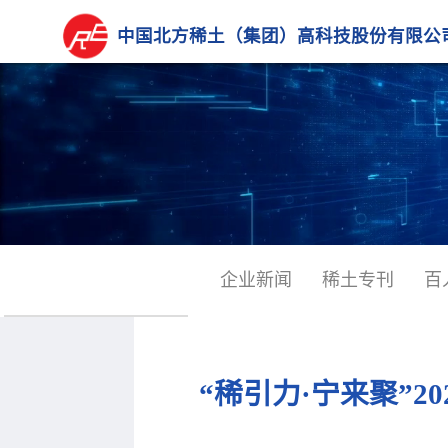
中国北方稀土（集团）高科技股份有限公
企业新闻
稀土专刊
百