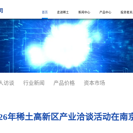
司
首页
走进稀土
新闻中心
产品中心
投资者关
人访谈
行业新闻
产品价格
资本市场