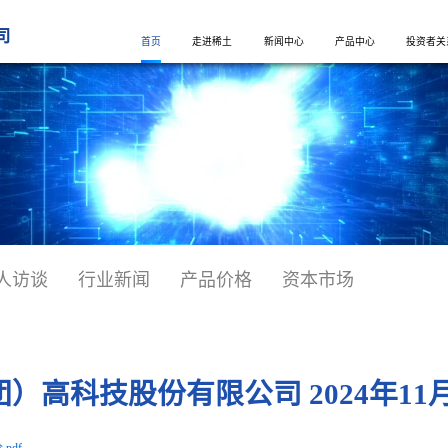
司
首页
走进稀土
新闻中心
产品中心
投资者关
人访谈
行业新闻
产品价格
资本市场