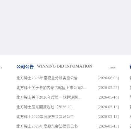
WINNING BID INFOMATION
公司公告
re
more
北方稀土2025年度权益分派实施公告
[2026-06-03]
北方稀土关于参加内蒙古辖区上市公司2...
[2026-05-22]
北方稀土关于2026年度第一期超短期...
[2026-05-14]
北方稀土股东回报规划（2026-20...
[2026-05-13]
北方稀土2025年度股东会决议公告
[2026-05-13]
北方稀土2025年度股东会法律意见书
[2026-05-13]